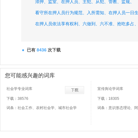
滞押、
监室、
在押人员、
主犯、
从犯、
管教、
监规、
看守所在押人员行为规范、
入所需知、
在押人员一日
在押人员依法享有权利、
六做到、
六不准、
抢吃多占
串换食物、
放风、
放风场、
监事门、
已有
8436
次下载
您可能感兴趣的词库
社会学专业词库
宣传舆论学词库
下载：38576
下载：18305
词条：社会工作、农村社会学、城市社会学
词条：意识形态理论、阿