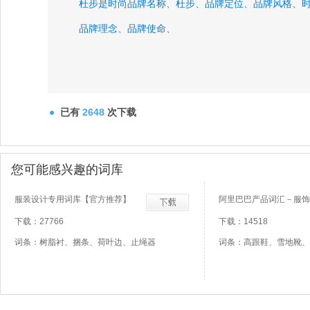
杜步是时尚品牌名称、
杜步、
品牌定位、
品牌风格、
品牌理念、
品牌使命、
已有
2648
次下载
您可能感兴趣的词库
服装设计专用词库【官方推荐】
阿里巴巴产品词汇－服饰
下载：27766
下载：14518
词条：树脂衬、捆条、荷叶边、止绳器
词条：高跟鞋、雪地靴、