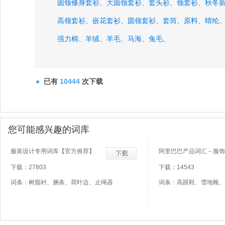
圆领修身套衫、
大圆领套衫、
套头衫、
领套衫、
秋冬
高领套衫、
嵌花套衫、
圆领套衫、
套筒、
原料、
晴纶
强力棉、
羊绒、
羊毛、
马海、
兔毛、
已有
10444
次下载
您可能感兴趣的词库
服装设计专用词库【官方推荐】
阿里巴巴产品词汇－服饰
下载：27803
下载：14543
词条：树脂衬、捆条、荷叶边、止绳器
词条：高跟鞋、雪地靴、