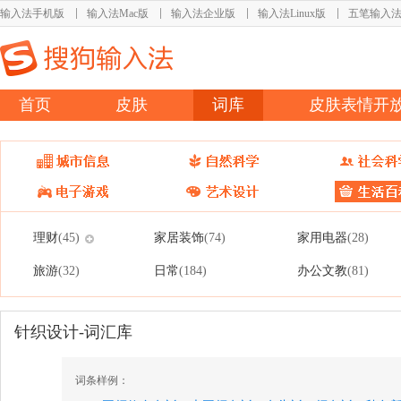
输入法手机版
输入法Mac版
输入法企业版
输入法Linux版
五笔输入
首页
皮肤
词库
皮肤表情开
理财
家居装饰
家用电器
(45)
(74)
(28)
旅游
日常
办公文教
(32)
(184)
(81)
针织设计-词汇库
词条样例：