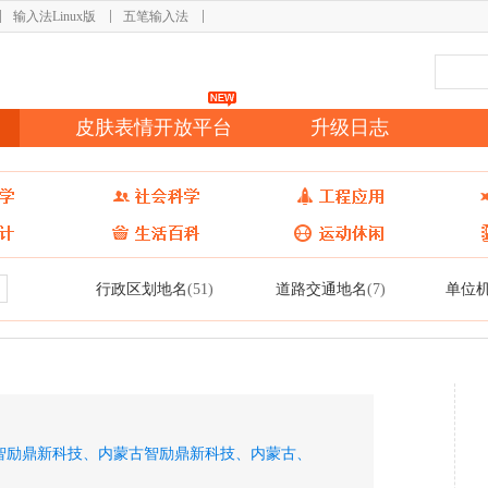
输入法Linux版
五笔输入法
皮肤表情开放平台
升级日志
行政区划地名
道路交通地名
单位
(51)
(7)
智励鼎新科技、
内蒙古智励鼎新科技、
内蒙古、