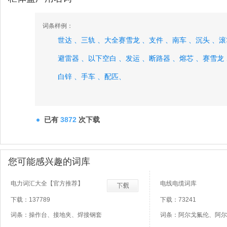
词条样例：
世达 、
三轨 、
大全赛雪龙 、
支件 、
南车 、
沉头 、
滚
避雷器 、
以下空白 、
发运 、
断路器 、
熔芯 、
赛雪龙 
白锌 、
手车 、
配匹、
已有
3872
次下载
您可能感兴趣的词库
电力词汇大全【官方推荐】
电线电缆词库
下载：137789
下载：73241
词条：操作台、接地夹、焊接钢套
词条：阿尔戈氟伦、阿尔