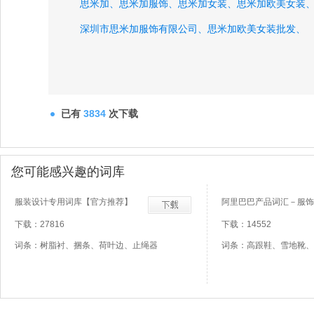
思米加、
思米加服饰、
思米加女装、
思米加欧美女装
深圳市思米加服饰有限公司、
思米加欧美女装批发、
已有
3834
次下载
您可能感兴趣的词库
服装设计专用词库【官方推荐】
阿里巴巴产品词汇－服饰
下载：27816
下载：14552
词条：树脂衬、捆条、荷叶边、止绳器
词条：高跟鞋、雪地靴、