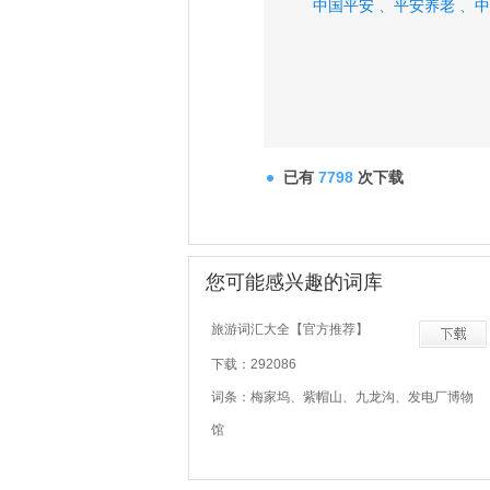
中国平安 、
平安养老 、
中
已有
7798
次下载
您可能感兴趣的词库
旅游词汇大全【官方推荐】
下载：292086
词条：梅家坞、紫帽山、九龙沟、发电厂博物
馆