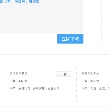
国人寿 、
保游网 、
懒保险、
全国宾馆名录
旅游词汇大全
下载：43260
下载：30729
词条：丽都宾馆、少林宾馆、宜春宾馆
词条：导游、全陪、