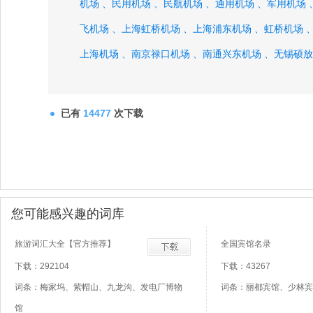
机场 、
民用机场 、
民航机场 、
通用机场 、
军用机场 
飞机场 、
上海虹桥机场 、
上海浦东机场 、
虹桥机场 
上海机场 、
南京禄口机场 、
南通兴东机场 、
无锡硕放
常州奔牛机场 、
徐州观音机场 、
盐城南洋机场 、
连云
已有
14477
次下载
您可能感兴趣的词库
旅游词汇大全【官方推荐】
全国宾馆名录
下载：292104
下载：43267
词条：梅家坞、紫帽山、九龙沟、发电厂博物
词条：丽都宾馆、少林宾
馆