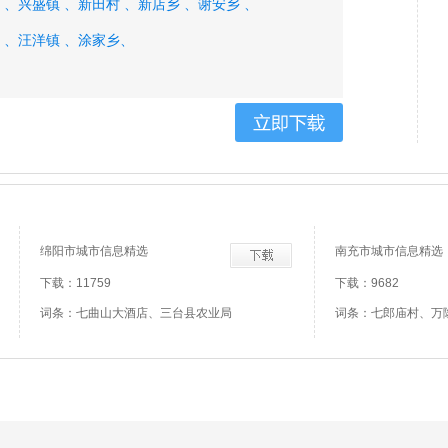
 、
兴盛镇 、
新田村 、
新店乡 、
谢安乡 、
 、
汪洋镇 、
涂家乡、
绵阳市城市信息精选
南充市城市信息精选
下载：11759
下载：9682
词条：七曲山大酒店、三台县农业局
词条：七郎庙村、万