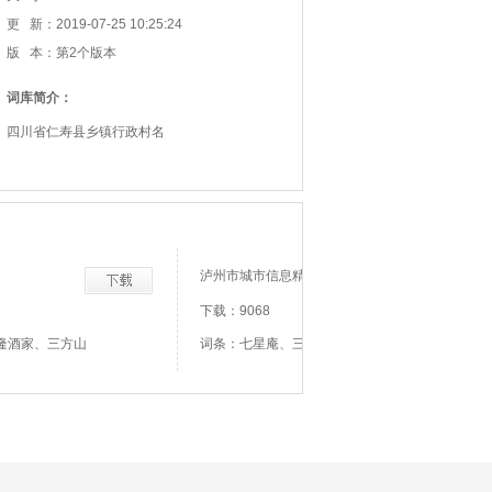
更 新：2019-07-25 10:25:24
版 本：第2个版本
词库简介：
四川省仁寿县乡镇行政村名
泸州市城市信息精选
下载：9068
隆酒家、三方山
词条：七星庵、三弯子、上李湾、下后沟