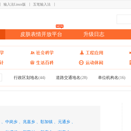
输入法Linux版
五笔输入法
皮肤表情开放平台
升级日志
行政区划地名
道路交通地名
单位机构名
(44)
(28)
(16)
 、
中岗乡 、
兆嘉乡 、
彰加镇 、
元通乡 、