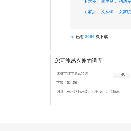
玉龙乡 、
虞丞乡 、
鸭池乡
向家乡 、
文林镇 、
文宫镇
已有
3094
次下载
您可能感兴趣的词库
成都市城市信息精选
下载：52159
词条：一环路菊乐路、七里埂、万福茶庄