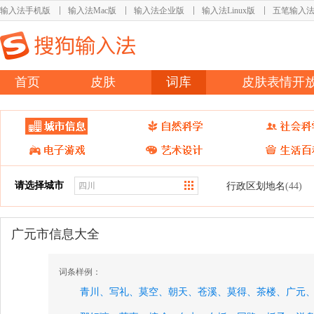
输入法手机版
输入法Mac版
输入法企业版
输入法Linux版
五笔输入
首页
皮肤
词库
皮肤表情开
请选择城市
行政区划地名
(44)
广元市信息大全
词条样例：
青川、
写礼、
莫空、
朝天、
苍溪、
莫得、
茶楼、
广元