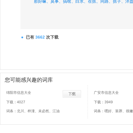
那好嘛、
莫事、
搞啥、
白水、
在抓、
同路、
抓子、
洋
已有
3662
次下载
您可能感兴趣的词库
绵阳市信息大全
广安市信息大全
下载：4027
下载：3949
词条：北川、梓潼、未必然、江油
词条：嘿好、装莽、很撇