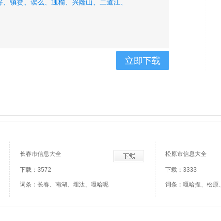
好、
镇赉、
诶么、
通榆、
兴隆山、
二道江、
长春市信息大全
松原市信息大全
下载：3572
下载：3333
词条：长春、南湖、埋汰、嘎哈呢
词条：嘎哈捏、松原