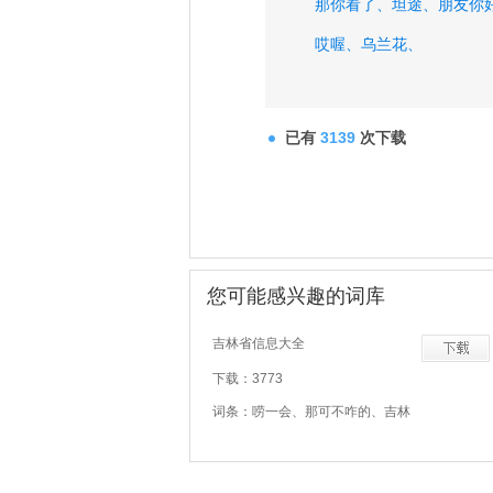
那你看了、
坦途、
朋友你
哎喔、
乌兰花、
已有
3139
次下载
您可能感兴趣的词库
吉林省信息大全
下载：3773
词条：唠一会、那可不咋的、吉林