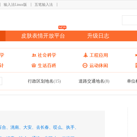
输入法Linux版
五笔输入法
皮肤表情开放平台
升级日志
行政区划地名
道路交通地名
单位
(15)
(8)
百合、
洮南、
大安、
去长春、
哎么、
执手、