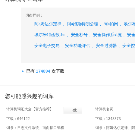
词条样例：
阿a姆达尔定律 、
阿a姆斯特朗公理 、
阿a帕网 、
埃尔布
埃尔米特函数shu 、
安全标号 、
安全操作系xi统 、
安全
安全电子交易 、
安全功能评估 、
安全过滤器 、
安全控
安全路由器 、
安全模mo型 、
安全内核he 、
安全认证授
安全识shi别、
已有
174894
次下载
您可能感兴趣的词库
计算机词汇大全【官方推荐】
计算机名词
下载：646122
下载：1348373
词条：日志文件系统、面向接口编程
词条：阿姆达尔定律、阿