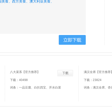
国美食、
西方美食、
澳大利亚美食、
八大菜系【官方推荐】
满汉全席【官方推荐
下载：40498
下载：23824
词条：一品豆腐、白扒四宝、开水白菜
词条：满汉全席、杏