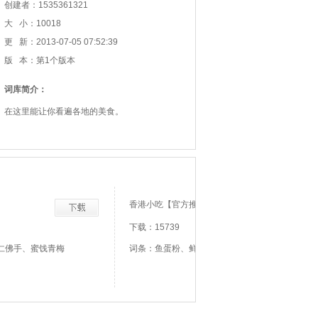
创建者：1535361321
大 小：10018
更 新：2013-07-05 07:52:39
版 本：第1个版本
词库简介：
在这里能让你看遍各地的美食。
】
香港小吃【官方推荐】
下载：15739
仁佛手、蜜饯青梅
词条：鱼蛋粉、鲜虾云吞面、碗仔翅