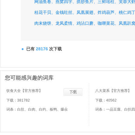
网油鱼卷、
燕窝四字、
抓炒鱼片、
三鲜瑶柱、
芙蓉大
桂花干贝、
金钱吐丝、
凤凰展翅、
炸鸡葫芦、
桃仁鸡
肉末烧饼、
龙凤柔情、
鸡沾口蘑、
咖喱菜花、
凤凰趴
熊猫品竹、
已有
28176
次下载
您可能感兴趣的词库
饮食大全【官方推荐】
八大菜系【官方推荐】
下载：381782
下载：40562
词条：白肚、白肉、白灼、板鸭、爆氽
词条：一品豆腐、白扒四