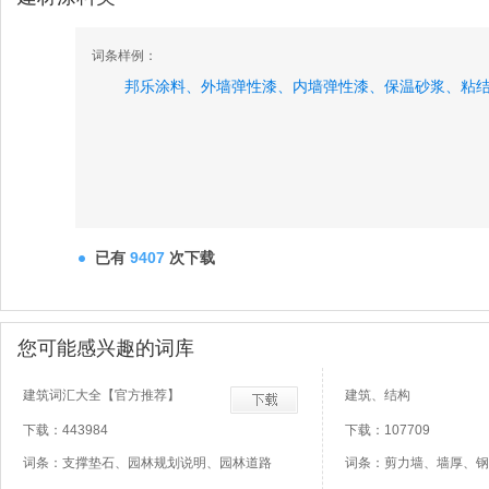
词条样例：
邦乐涂料、
外墙弹性漆、
内墙弹性漆、
保温砂浆、
粘
已有
9407
次下载
您可能感兴趣的词库
建筑词汇大全【官方推荐】
建筑、结构
下载：443984
下载：107709
词条：支撑垫石、园林规划说明、园林道路
词条：剪力墙、墙厚、钢