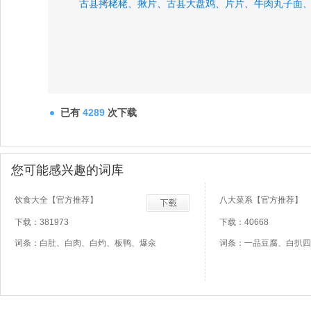
古县拷栳栳、
揪片、
古县大盘鸡、
片片、
牛肉丸子面
已有
4289
次下载
您可能感兴趣的词库
饮食大全【官方推荐】
八大菜系【官方推荐】
下载：381973
下载：40668
词条：白肚、白肉、白灼、板鸭、爆氽
词条：一品豆腐、白扒四