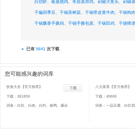
白切虾、
板粟烧鸡、
冬菇蒸滑鸡、
剁椒大鱼头、
剁椒
干煸四季豆、
干锅茶树菇、
干锅带皮黄牛肉、
干锅狗
干锅飘香手撕鸡、
干锅手撕包菜、
干锅田鸡、
干烧啤
狗肉火锅、
锅巴肉片、
海带排骨汤、
红烧草鱼、
已有
5641
次下载
您可能感兴趣的词库
饮食大全【官方推荐】
八大菜系【官方推荐】
下载：381859
下载：40606
词条：白肚、白肉、白灼、板鸭、爆氽
词条：一品豆腐、白扒四