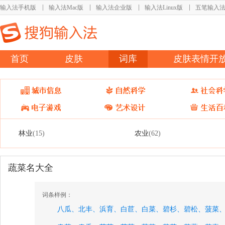
输入法手机版
输入法Mac版
输入法企业版
输入法Linux版
五笔输入
首页
皮肤
词库
皮肤表情开
林业
农业
(15)
(62)
蔬菜名大全
词条样例：
八瓜、
北丰、
浜育、
白苣、
白菜、
碧杉、
碧松、
菠菜