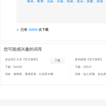
春菜、
春香、
茨菇、
茨菰、
莼菜、
菜花、
菜薹、
菜喜
已有
16950
次下载
您可能感兴趣的词库
农业词汇大全【官方推荐】
多肉植物【官方推荐】
下载：94339
下载：20537
词条：矮脚蕉、澳洲坚果、白花草木樨
词条：仙人球属、金边虎