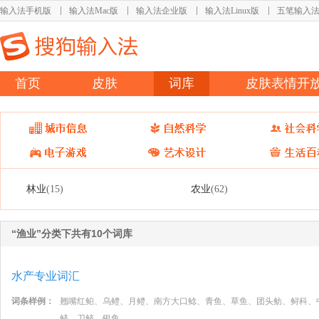
输入法手机版
输入法Mac版
输入法企业版
输入法Linux版
五笔输入
首页
皮肤
词库
皮肤表情开
林业
农业
(15)
(62)
“渔业”分类下共有10个词库
水产专业词汇
词条样例：
翘嘴红鲌、乌鳢、月鳢、南方大口鲶、青鱼、草鱼、团头鲂、鲟科、
鲚、刀鲚、银鱼