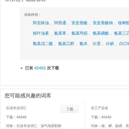
词条样例：
阿尼林油 、
阿西通 、
安息香酸 、
安息香酸钠 、
桉树醇
桉叶油素 、
氨基苯 、
氨基丙烷 、
氨基磺酸 、
氨基三乙
氨基戊二酸 、
氨基乙醇 、
氨水 、
白垩 、
白矾 、
白口
已有
42452
次下载
您可能感兴趣的词库
石油专业词汇
化工产品名
下载：46948
下载：40446
词条：石油专业词汇、油气地质勘探
词条：碳、磷、硫磺、汞