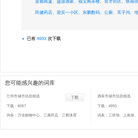
皇都商厦、
盛源酒家、
福宝阁茶楼、
育才街区、
铁南
民健药店、
迎宾一小区、
东鹏数码、
公厕、
耳子沟、
凯悦酒楼、
已有
4003
次下载
您可能感兴趣的词库
兰州市城市信息精选
酒泉市城市信息精选
下载：8067
下载：4891
词条：万佳购物中心、三康药店、三辉体育
词条：三班地、上南泉、