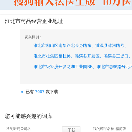
淮北市药品经营企业地址
词条样例：
淮北市相山区南黎路北长身路东、
濉溪县濉河路号、
淮北市杜集区相杜路、
濉溪县开发区、
濉溪县三堤口
淮北市级经济开发龙湖工业园BB、
淮北市惠黎路号北
淮北市闸河路汽车站东门南旁、
淮海路号交通商厦对
淮北市惠黎路号、
淮北市海宫新村号楼商品营业房、
已有
7067
次下载
淮北市烈山区望阳路中段、
濉溪县古饶镇菜市街西、
濉溪县马桥乡闸河路西、
濉溪县钟楼乡张集街西段、
您可能感兴趣的词库
淮北市东岗楼立交桥北米路西、
淮北市相山区任圩镇
常见医药公司名
我的药品名称-精简版
淮北市淮纺路西段、
淮北海孜矿工人村、