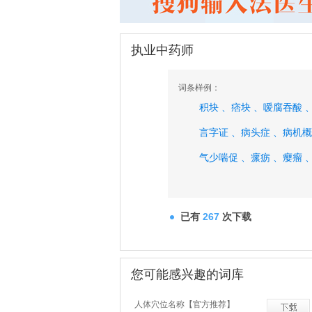
执业中药师
词条样例：
积块 、
痞块 、
嗳腐吞酸 
言字证 、
病头症 、
病机概
气少喘促 、
瘰疬 、
瘿瘤 
已有
267
次下载
您可能感兴趣的词库
人体穴位名称【官方推荐】