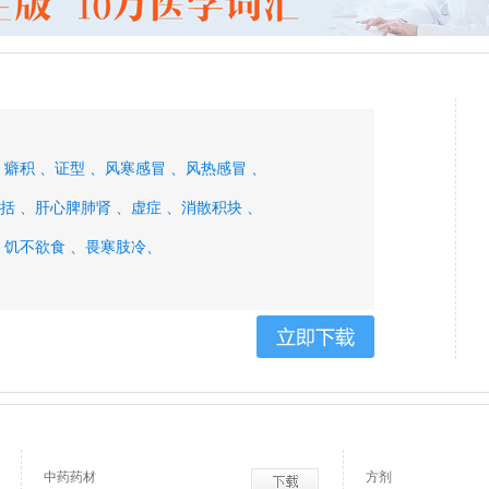
、
癖积 、
证型 、
风寒感冒 、
风热感冒 、
括 、
肝心脾肺肾 、
虚症 、
消散积块 、
、
饥不欲食 、
畏寒肢冷、
中药药材
方剂