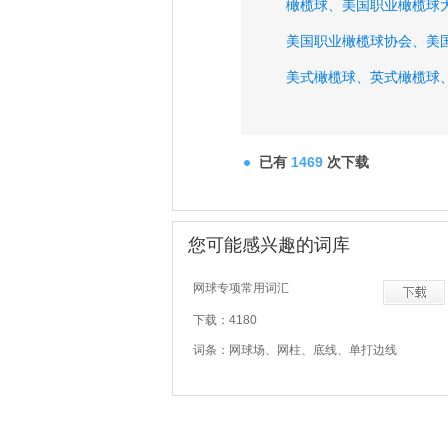
橄榄球、
美国职业橄榄球
美国职业橄榄球协会、
美
美式橄榄球、
英式橄榄球
国际橄榄球理事会、
国际
橄榄球世界杯赛、
国际英
已有
1469
次下载
英格兰橄榄球超级联赛、
您可能感兴趣的词库
网球专项常用词汇
下载：4180
词条：网球场、网柱、底线、单打边线