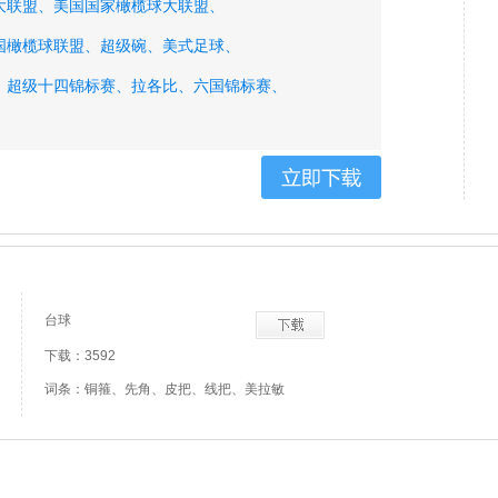
大联盟、
美国国家橄榄球大联盟、
国橄榄球联盟、
超级碗、
美式足球、
、
超级十四锦标赛、
拉各比、
六国锦标赛、
美式橄榄联合会、
亚洲橄榄球联合会、
式橄榄球联合会、
中国橄榄球协会、
台球
下载：3592
词条：铜箍、先角、皮把、线把、美拉敏