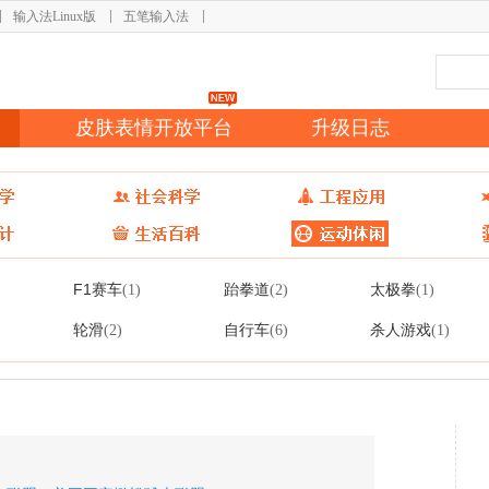
输入法Linux版
五笔输入法
皮肤表情开放平台
升级日志
F1赛车
跆拳道
太极拳
(1)
(2)
(1)
轮滑
自行车
杀人游戏
(2)
(6)
(1)