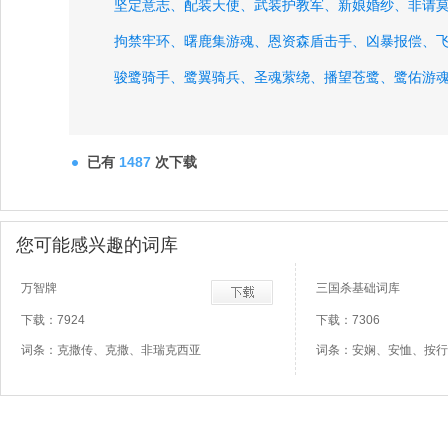
坚定意志、
配装天使、
武装护教军、
新娘婚纱、
非请
拘禁牢环、
曙鹿集游魂、
恩资森盾击手、
凶暴报偿、
骏鹭骑手、
鹭翼骑兵、
圣魂萦绕、
播望苍鹭、
鹭佑游
提灯闪光、
民兵召集人、
已有
1487
次下载
您可能感兴趣的词库
万智牌
三国杀基础词库
下载：7924
下载：7306
词条：克撒传、克撒、非瑞克西亚
词条：安娴、安恤、按行