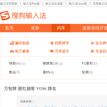
输入法手机版
输入法Mac版
输入法企业版
输入法Linux版
五笔输入
首页
皮肤
词库
皮肤表情开
球类
棋牌类
F1赛车
(61)
(28)
(1)
奥运
垂钓
轮滑
(7)
(4)
(2)
万智牌 腥红婚誓 VOW 牌名
词条样例：