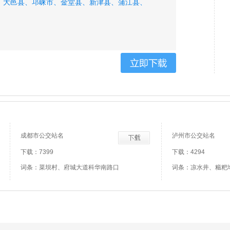
、
大邑县、
邛崃市、
金堂县、
新津县、
蒲江县、
、
成都市公交站名
泸州市公交站名
下载：7399
下载：4294
词条：菜坝村、府城大道科华南路口
词条：凉水井、糍粑