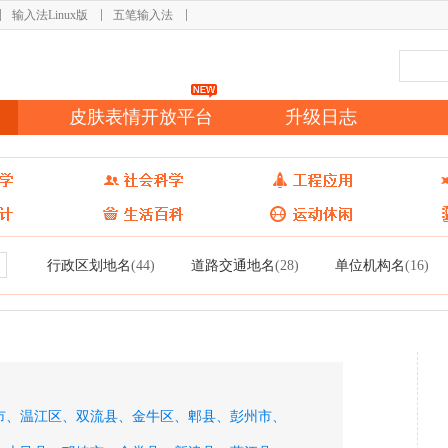
输入法Linux版
五笔输入法
皮肤表情开放平台
升级日志
行政区划地名
道路交通地名
单位机构名
(44)
(28)
(16)
市、
温江区、
双流县、
金牛区、
郫县、
彭州市、