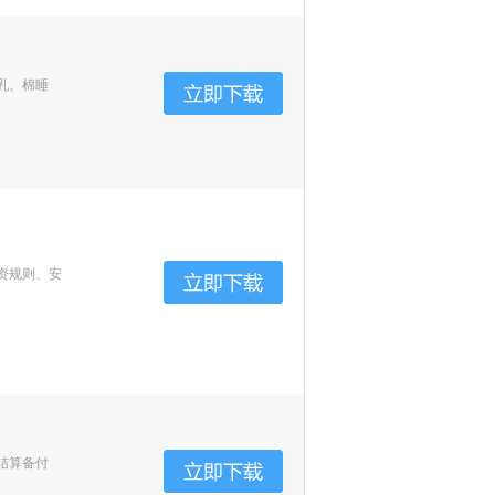
乳、棉睡
资规则、安
结算备付