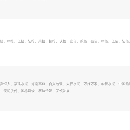
拾、肆拾、伍拾、陆拾、柒拾、捌拾、玖拾、壹佰、贰佰、叁佰、肆佰、伍佰、陆佰
夏恒力、福建水泥、海南高速、合兴包装、太行水泥、万好万家、华新水泥、中国船
、安妮股份、国栋建设、赛迪传媒、罗顿发展