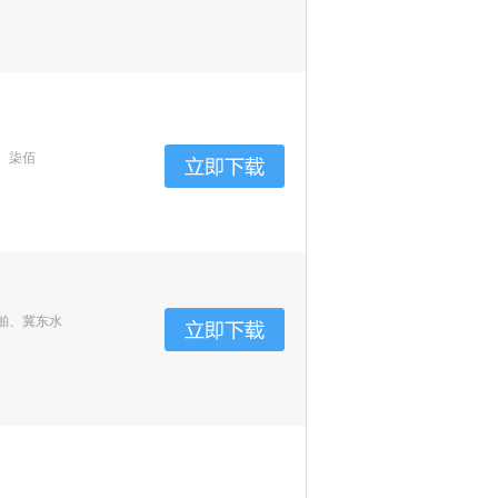
、柒佰
舶、冀东水