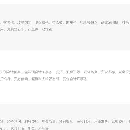
、拉伸仪、玻璃烟缸、电焊眼镜、拉雪兹、两用裆、电流接触器、高效浓缩机、甜炼
床、海关监管车、计重秤、双端铣
达信会计师事、安达信会计师事务、安排、安全边际、安全幅度、安全库存、安全投
托银行、安慰信函、安新私人銀行有限、安永会计师事务
算、经营利润、利息费用、现金流量、预付账款、应收利息、坏账准备、贴现资产、
佰万、累计折旧、汇兑、利润表