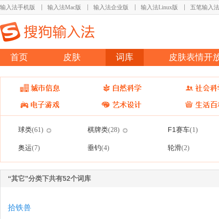
输入法手机版
输入法Mac版
输入法企业版
输入法Linux版
五笔输入
首页
皮肤
词库
皮肤表情开
球类
棋牌类
F1赛车
(61)
(28)
(1)
奥运
垂钓
轮滑
(7)
(4)
(2)
“其它”分类下共有52个词库
拾铁兽