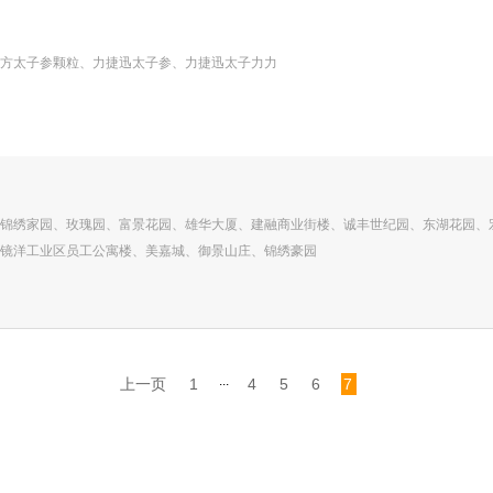
方太子参颗粒、力捷迅太子参、力捷迅太子力力
锦绣家园、玫瑰园、富景花园、雄华大厦、建融商业街楼、诚丰世纪园、东湖花园、
镜洋工业区员工公寓楼、美嘉城、御景山庄、锦绣豪园
...
上一页
1
4
5
6
7