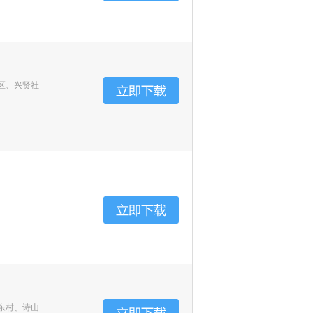
区、兴贤社
东村、诗山