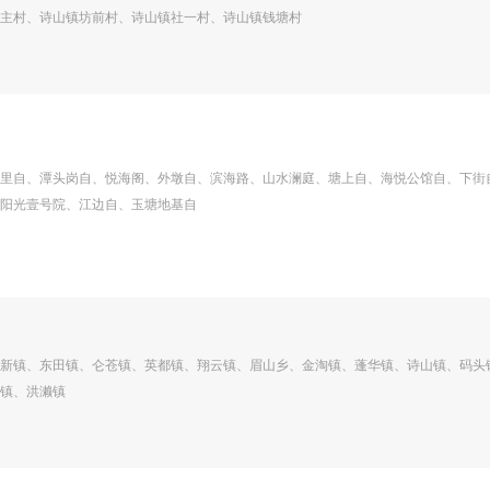
主村、诗山镇坊前村、诗山镇社一村、诗山镇钱塘村
里自、潭头岗自、悦海阁、外墩自、滨海路、山水澜庭、塘上自、海悦公馆自、下街
阳光壹号院、江边自、玉塘地基自
新镇、东田镇、仑苍镇、英都镇、翔云镇、眉山乡、金淘镇、蓬华镇、诗山镇、码头
镇、洪濑镇