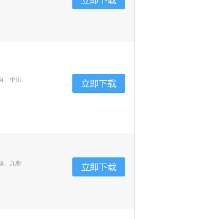
自、中街
镇、九都