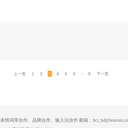
...
上一页
1
2
3
4
5
6
8
下一页
表情词库合作、品牌合作、输入法合作 邮箱：
hci_bd@tencent.c