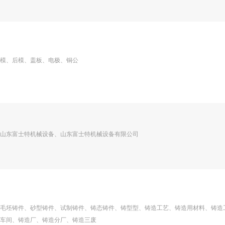
模、后模、盖板、电极、铜公
山东富士特机械设备、山东富士特机械设备有限公司
毛坯铸件、砂型铸件、试制铸件、铸态铸件、铸型型、铸造工艺、铸造用材料、铸造
车间、铸造厂、铸造分厂、铸造三废