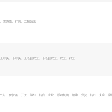
、竖浇道、打光、二段顶出
上球头、下球头、上悬挂胶套、下悬挂胶套、胶套、衬套
气缸、保护盖、开关、螺钉、转台、止块、浮动机构、轴承、弹簧、转鼓、支座、滑