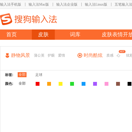
输入法手机版
输入法Mac版
输入法企业版
输入法Linux版
五笔输入
首页
皮肤
词库
皮肤表情开
静物风景
时尚酷炫
蒲公英
护眼
爱情
质感
心
炫
全部
标签:
足球
全部
颜色: