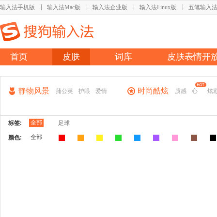
输入法手机版
输入法Mac版
输入法企业版
输入法Linux版
五笔输入
首页
皮肤
词库
皮肤表情开
静物风景
时尚酷炫
蒲公英
护眼
爱情
质感
心
炫
全部
标签:
足球
全部
颜色: