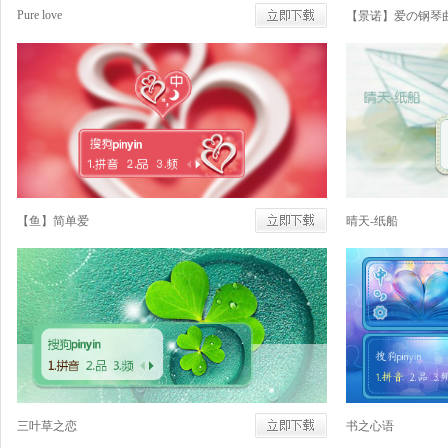
Pure love
【景诺】爱の钢琴
【鱼】简单爱
晴天-纸船
三叶草之恋
书之心语