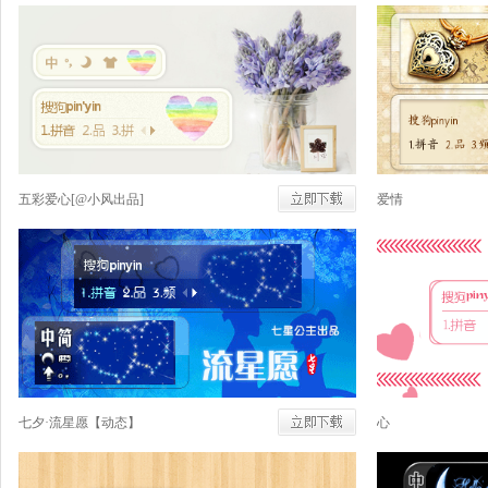
五彩爱心[@小风出品]
爱情
七夕·流星愿【动态】
心