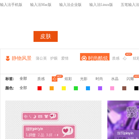
输入法手机版
输入法Mac版
输入法企业版
输入法Linux版
五笔输入
首页
皮肤
词库
皮肤表情开
静物风景
时尚酷炫
蒲公英
护眼
爱情
质感
心
炫
全部
标签:
质感
心
炫彩
光影
时尚
水晶
闪耀
全部
颜色: