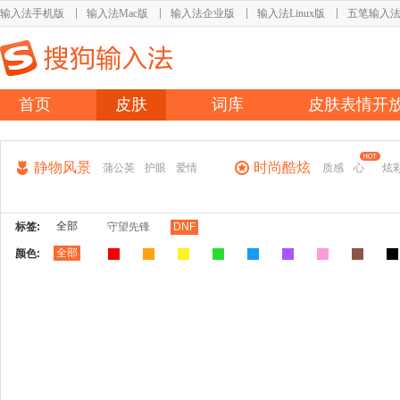
输入法手机版
输入法Mac版
输入法企业版
输入法Linux版
五笔输入
首页
皮肤
词库
皮肤表情开
静物风景
时尚酷炫
蒲公英
护眼
爱情
质感
心
炫
全部
标签:
守望先锋
DNF
全部
颜色: