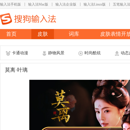
输入法手机版
输入法Mac版
输入法企业版
输入法Linux版
五笔输入
首页
皮肤
词库
皮肤表情开
卡通动漫
静物风景
时尚酷炫
动态
莫离·叶璃