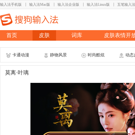
输入法手机版
输入法Mac版
输入法企业版
输入法Linux版
五笔输入
首页
皮肤
词库
皮肤表情开
卡通动漫
静物风景
时尚酷炫
动态
莫离·叶璃