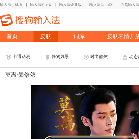
输入法手机版
输入法Mac版
输入法企业版
输入法Linux版
五笔输入
首页
皮肤
词库
皮肤表情开
卡通动漫
静物风景
时尚酷炫
动态
莫离·墨修尧