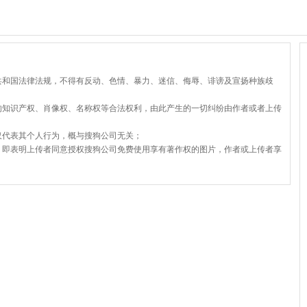
共和国法律法规，不得有反动、色情、暴力、迷信、侮辱、诽谤及宣扬种族歧
的知识产权、肖像权、名称权等合法权利，由此产生的一切纠纷由作者或者上传
仅代表其个人行为，概与搜狗公司无关；
，即表明上传者同意授权搜狗公司免费使用享有著作权的图片，作者或上传者享