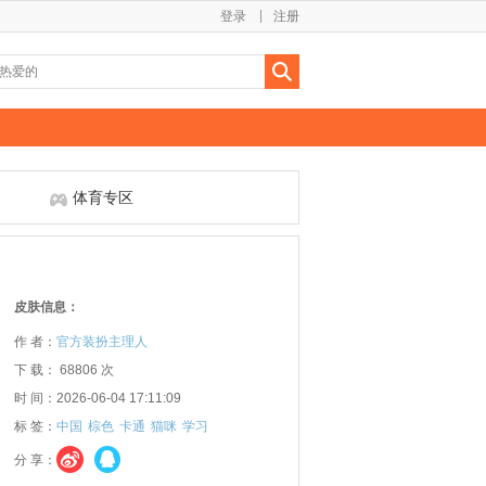
登录
注册
体育专区
皮肤信息：
作 者：
官方装扮主理人
下 载： 68806 次
时 间：2026-06-04 17:11:09
标 签：
中国
棕色
卡通
猫咪
学习
分 享：