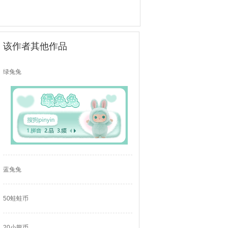
该作者其他作品
绿兔兔
蓝兔兔
50蛙蛙币
20小熊币