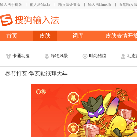
输入法手机版
输入法Mac版
输入法企业版
输入法Linux版
五笔输入
首页
皮肤
词库
皮肤表情开
卡通动漫
静物风景
时尚酷炫
动态
春节打瓦·掌瓦贴纸拜大年