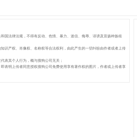
共和国法律法规，不得有反动、色情、暴力、迷信、侮辱、诽谤及宣扬种族歧
的知识产权、肖像权、名称权等合法权利，由此产生的一切纠纷由作者或者上传
仅代表其个人行为，概与搜狗公司无关；
，即表明上传者同意授权搜狗公司免费使用享有著作权的图片，作者或上传者享