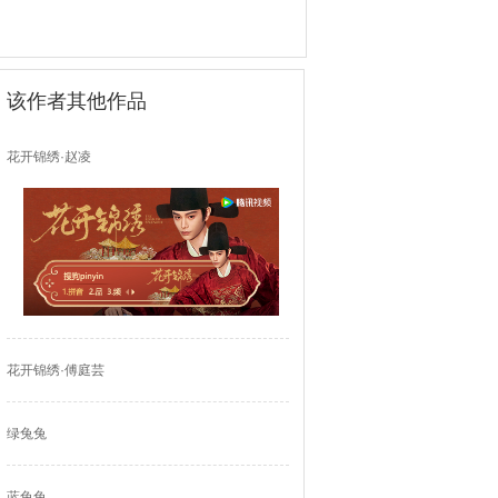
该作者其他作品
花开锦绣·赵凌
花开锦绣·傅庭芸
绿兔兔
蓝兔兔