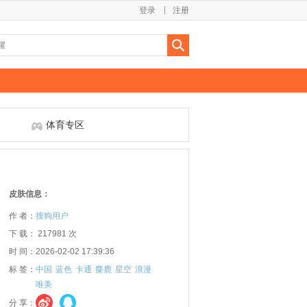
登录
注册
体育专区
皮肤信息：
作 者：
搜狗用户
下 载： 217981 次
时 间：2026-02-02 17:39:36
标 签：
中国
蓝色
卡通
麋鹿
星空
浪漫
唯美
分 享：