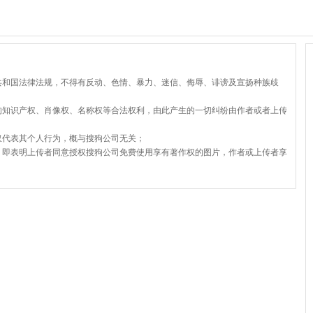
共和国法律法规，不得有反动、色情、暴力、迷信、侮辱、诽谤及宣扬种族歧
的知识产权、肖像权、名称权等合法权利，由此产生的一切纠纷由作者或者上传
仅代表其个人行为，概与搜狗公司无关；
，即表明上传者同意授权搜狗公司免费使用享有著作权的图片，作者或上传者享