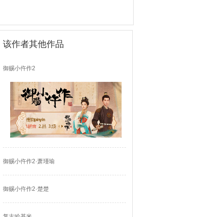
该作者其他作品
御赐小仵作2
御赐小仵作2·萧瑾瑜
御赐小仵作2·楚楚
复古哈基米