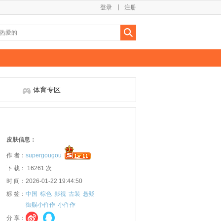
登录
注册
体育专区
皮肤信息：
作 者：
supergougou
下 载： 16261 次
时 间：2026-01-22 19:44:50
标 签：
中国
棕色
影视
古装
悬疑
御赐小仵作
小仵作
分 享：