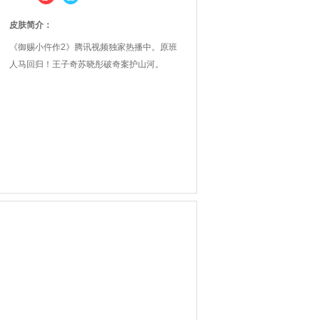
皮肤简介：
《御赐小仵作2》腾讯视频独家热播中。原班
人马回归！王子奇苏晓彤破奇案护山河。