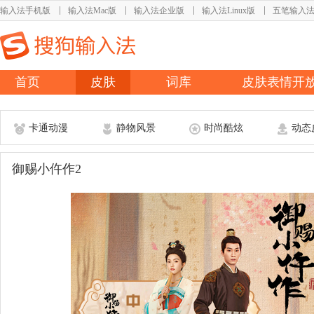
输入法手机版
输入法Mac版
输入法企业版
输入法Linux版
五笔输入
首页
皮肤
词库
皮肤表情开
卡通动漫
静物风景
时尚酷炫
动态
御赐小仵作2