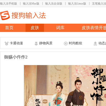
输入法手机版
输入法Mac版
输入法企业版
输入法Linux版
五笔输入
首页
皮肤
词库
皮肤表情开
卡通动漫
静物风景
时尚酷炫
动态
御赐小仵作2