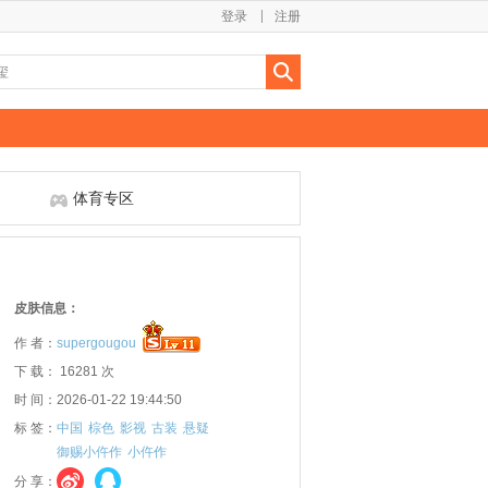
登录
注册
体育专区
皮肤信息：
作 者：
supergougou
下 载： 16281 次
时 间：2026-01-22 19:44:50
标 签：
中国
棕色
影视
古装
悬疑
御赐小仵作
小仵作
分 享：