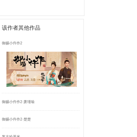
该作者其他作品
御赐小仵作2
御赐小仵作2·萧瑾瑜
御赐小仵作2·楚楚
复古哈基米