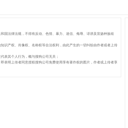
共和国法律法规，不得有反动、色情、暴力、迷信、侮辱、诽谤及宣扬种族歧
的知识产权、肖像权、名称权等合法权利，由此产生的一切纠纷由作者或者上传
仅代表其个人行为，概与搜狗公司无关；
，即表明上传者同意授权搜狗公司免费使用享有著作权的图片，作者或上传者享