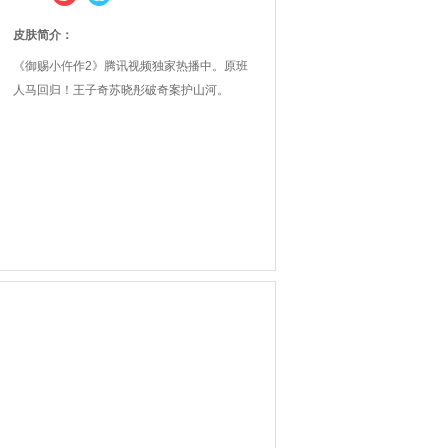
皮肤简介：
《御赐小仵作2》腾讯视频独家热播中。原班
人马回归！王子奇苏晓彤破奇案护山河。