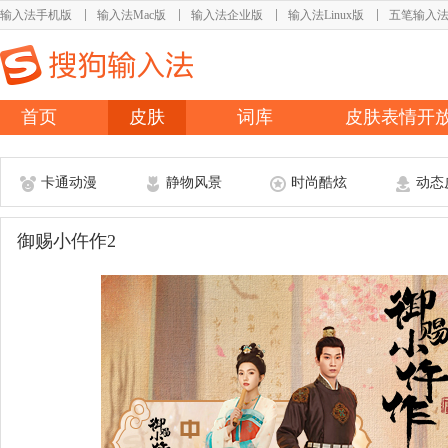
输入法手机版
输入法Mac版
输入法企业版
输入法Linux版
五笔输入
首页
皮肤
词库
皮肤表情开
卡通动漫
静物风景
时尚酷炫
动态
御赐小仵作2