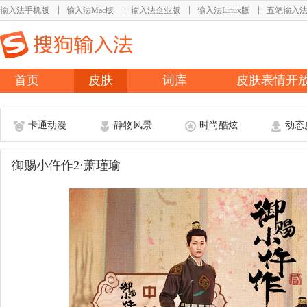
输入法手机版
输入法Mac版
输入法企业版
输入法Linux版
五笔输入
首页
皮肤
词库
皮肤表情开
卡通动漫
静物风景
时尚酷炫
动态
御赐小仵作2·萧瑾瑜