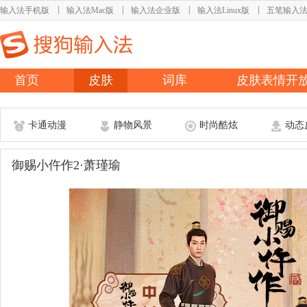
输入法手机版
输入法Mac版
输入法企业版
输入法Linux版
五笔输入
首页
皮肤
词库
皮肤表情开
卡通动漫
静物风景
时尚酷炫
动态
御赐小仵作2·萧瑾瑜