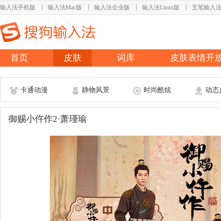
输入法手机版
输入法Mac版
输入法企业版
输入法Linux版
五笔输入
首页
皮肤
词库
皮肤表情开
卡通动漫
静物风景
时尚酷炫
动态
御赐小仵作2·萧瑾瑜