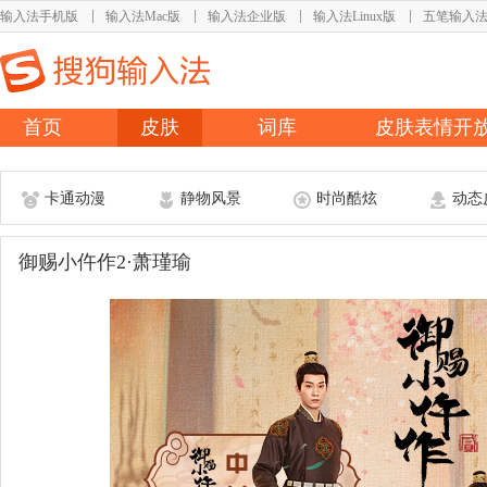
输入法手机版
输入法Mac版
输入法企业版
输入法Linux版
五笔输入
首页
皮肤
词库
皮肤表情开
卡通动漫
静物风景
时尚酷炫
动态
御赐小仵作2·萧瑾瑜