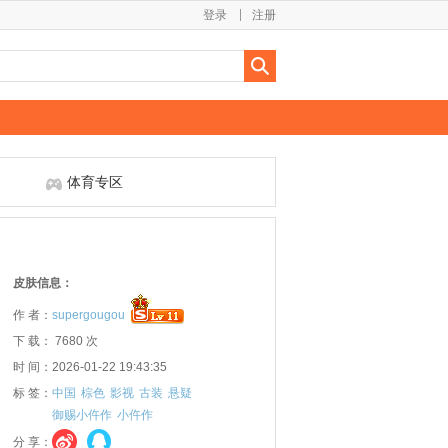
登录
注册
体育专区
皮肤信息：
作 者：
supergougou
下 载： 7680 次
时 间：2026-01-22 19:43:35
标 签：
中国
棕色
影视
古装
悬疑
御赐小仵作
小仵作
分 享：