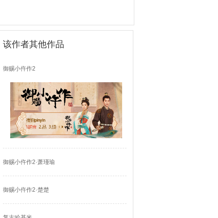
该作者其他作品
御赐小仵作2
御赐小仵作2·萧瑾瑜
御赐小仵作2·楚楚
复古哈基米