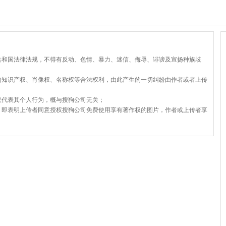
共和国法律法规，不得有反动、色情、暴力、迷信、侮辱、诽谤及宣扬种族歧
的知识产权、肖像权、名称权等合法权利，由此产生的一切纠纷由作者或者上传
仅代表其个人行为，概与搜狗公司无关；
，即表明上传者同意授权搜狗公司免费使用享有著作权的图片，作者或上传者享