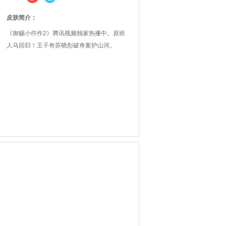
皮肤简介：
《御赐小仵作2》腾讯视频独家热播中。原班
人马回归！王子奇苏晓彤破奇案护山河。